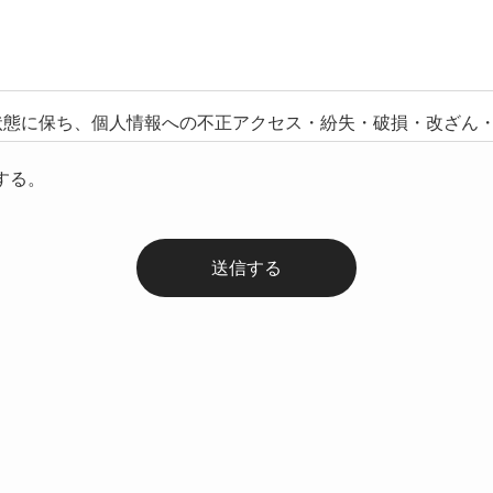
状態に保ち、個人情報への不正アクセス・紛失・破損・改ざん
要な措置を講じ、安全対策を実施し個人情報の厳重な管理を行
する。
らのご連絡や業務のご案内やご質問に対する回答として、電子
止
適切に管理し、次のいずれかに該当する場合を除き、個人情報
当組合が業務を委託する業者に対して開示する場合