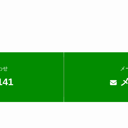
わせ
メ
141